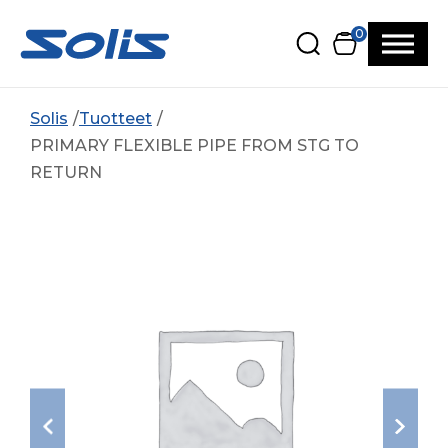
Siirry pääsisältöön
Siirry alatunnisteeseen
0
Solis
Tuotteet
PRIMARY FLEXIBLE PIPE FROM STG TO
RETURN