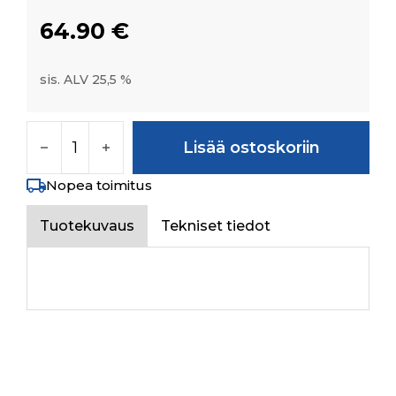
64.90
€
sis. ALV 25,5 %
PRIMARY FLEXIBLE PIPE FROM STG TO RETU
Lisää ostoskoriin
Nopea toimitus
Tuotekuvaus
Tekniset tiedot