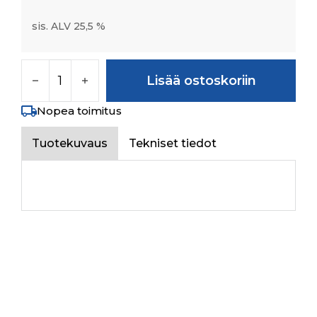
sis. ALV 25,5 %
PIPE FROM DCV(T) TO TANK määrä
Lisää ostoskoriin
Nopea toimitus
Tuotekuvaus
Tekniset tiedot