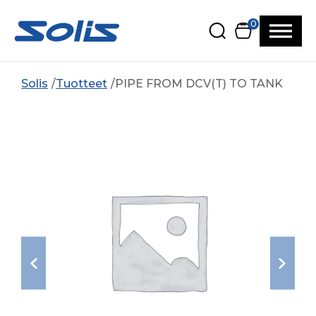
Siirry pääsisältöön
Siirry alatunnisteeseen
0
Solis
Tuotteet
PIPE FROM DCV(T) TO TANK