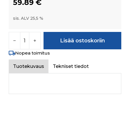
59.89
€
sis. ALV 25,5 %
PIPE ASSY. FROM AIR CLEANER TO TURBO m
Lisää ostoskoriin
Nopea toimitus
Tuotekuvaus
Tekniset tiedot