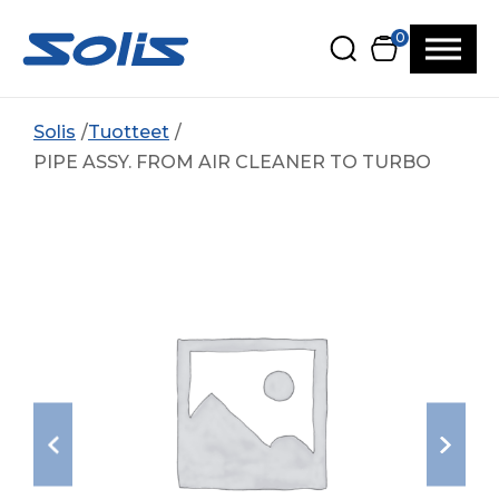
Siirry pääsisältöön
Siirry alatunnisteeseen
0
Solis
Tuotteet
PIPE ASSY. FROM AIR CLEANER TO TURBO