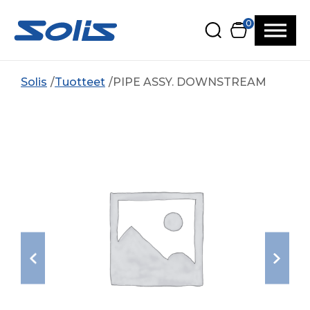
Siirry pääsisältöön
Siirry alatunnisteeseen
0
Solis
Tuotteet
PIPE ASSY. DOWNSTREAM