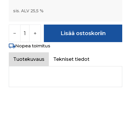
sis. ALV 25,5 %
PIPE ASSY. DOWNSTREAM määrä
Lisää ostoskoriin
Nopea toimitus
Tuotekuvaus
Tekniset tiedot