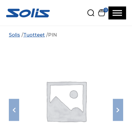
Siirry pääsisältöön
Siirry alatunnisteeseen
0
Solis
Tuotteet
PIN