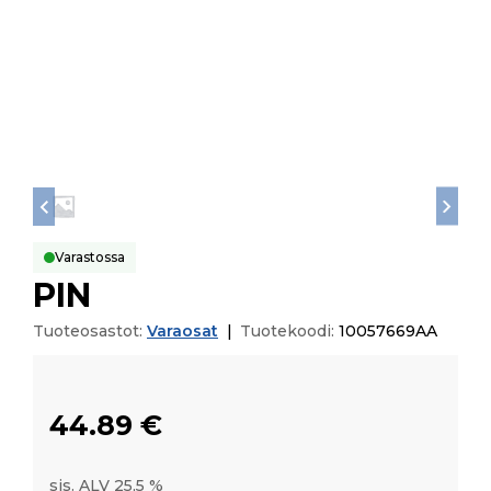
Varastossa
PIN
Tuoteosastot:
Varaosat
|
Tuotekoodi:
10057669AA
44.89
€
sis. ALV 25,5 %