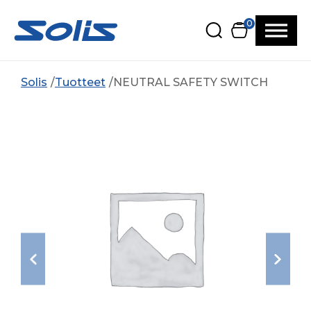
Siirry pääsisältöön
Siirry alatunnisteeseen
0
Solis
Tuotteet
NEUTRAL SAFETY SWITCH