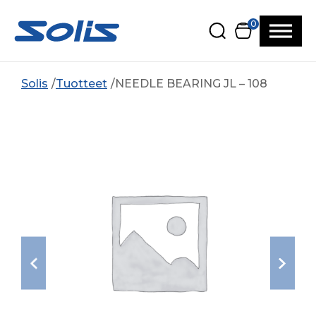
Siirry pääsisältöön
Siirry alatunnisteeseen
0
Solis
Tuotteet
NEEDLE BEARING JL – 108