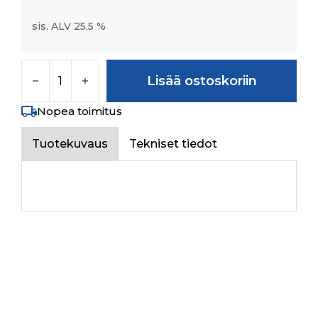
sis. ALV 25,5 %
NEEDLE BEARING JL - 108 määrä
Lisää ostoskoriin
Nopea toimitus
Tuotekuvaus
Tekniset tiedot