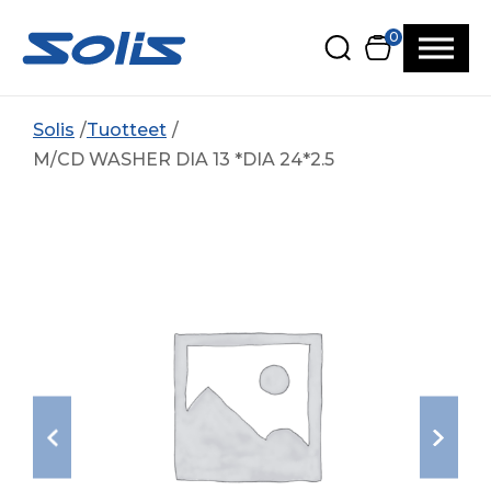
Siirry pääsisältöön
Siirry alatunnisteeseen
0
Solis
Tuotteet
M/CD WASHER DIA 13 *DIA 24*2.5