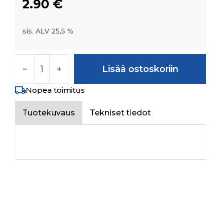
2.90
€
sis. ALV 25,5 %
M/CD WASHER DIA 13 *DIA 24*2.5 määrä
Lisää ostoskoriin
Nopea toimitus
Tuotekuvaus
Tekniset tiedot