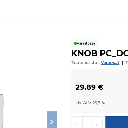
Varastossa
KNOB PC_D
Tuoteosastot:
Varaosat
|
T
29.89
€
sis. ALV 25,5 %
KNOB PC_DC_PTO(TA