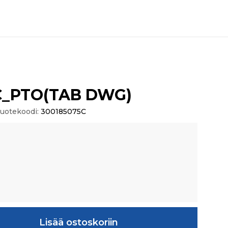
C_PTO(TAB DWG)
uotekoodi:
300185075C
B DWG) määrä
Lisää ostoskoriin