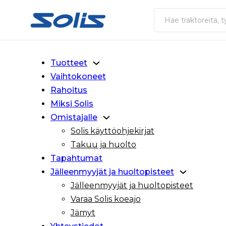
Siirry pääsisältöön
Siirry alatunnisteeseen
Haku
Tuotteet
Vaihtokoneet
Rahoitus
Miksi Solis
Omistajalle
Solis käyttöohjekirjat
Takuu ja huolto
Tapahtumat
Jälleenmyyjät ja huoltopisteet
Jälleenmyyjät ja huoltopisteet
Varaa Solis koeajo
Jämyt