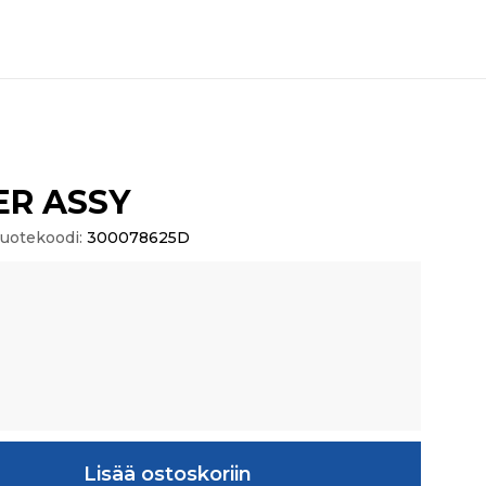
ER ASSY
uotekoodi:
300078625D
määrä
Lisää ostoskoriin