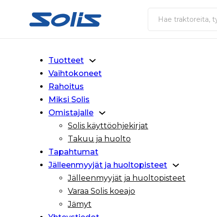
Siirry pääsisältöön
Siirry alatunnisteeseen
Haku
Tuotteet
Vaihtokoneet
Rahoitus
Miksi Solis
Omistajalle
Solis käyttöohjekirjat
Takuu ja huolto
Tapahtumat
Jälleenmyyjät ja huoltopisteet
Jälleenmyyjät ja huoltopisteet
Varaa Solis koeajo
Jämyt