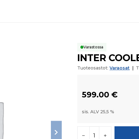
Varastossa
INTER COOL
Tuoteosastot:
Varaosat
|
T
599.00
€
sis. ALV 25,5 %
INTER COOLER ASSY 