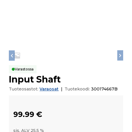
Varastossa
Input Shaft
Tuoteosastot:
Varaosat
|
Tuotekoodi:
300174667B
99.99
€
sis. ALV 25,5 %