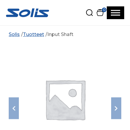
Siirry pääsisältöön
Siirry alatunnisteeseen
0
Solis
Tuotteet
Input Shaft