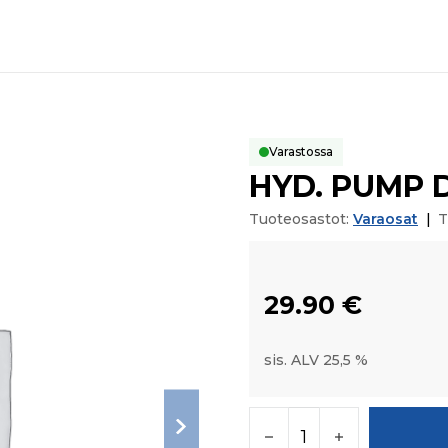
Varastossa
HYD. PUMP 
Tuoteosastot:
Varaosat
|
T
29.90
€
sis. ALV 25,5 %
HYD. PUMP DRIVE GE