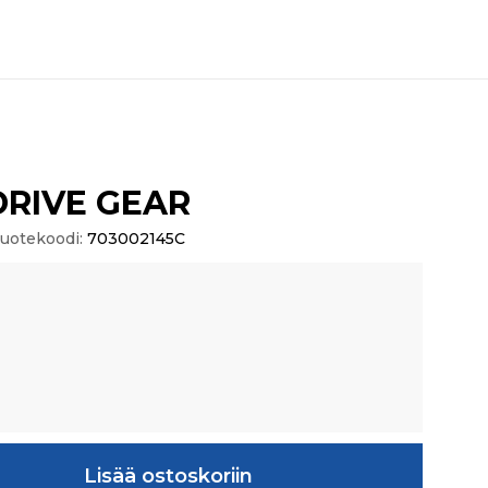
DRIVE GEAR
uotekoodi:
703002145C
AR määrä
Lisää ostoskoriin