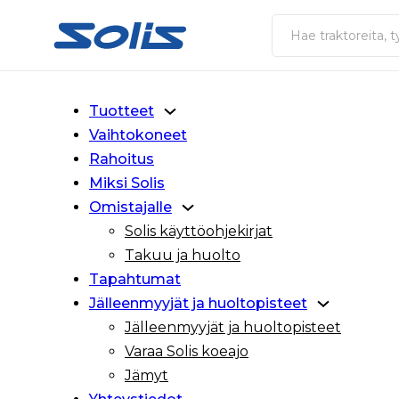
Siirry pääsisältöön
Siirry alatunnisteeseen
Haku
Tuotteet
Vaihtokoneet
Rahoitus
Miksi Solis
Omistajalle
Solis käyttöohjekirjat
Takuu ja huolto
Tapahtumat
Jälleenmyyjät ja huoltopisteet
Jälleenmyyjät ja huoltopisteet
Varaa Solis koeajo
Jämyt