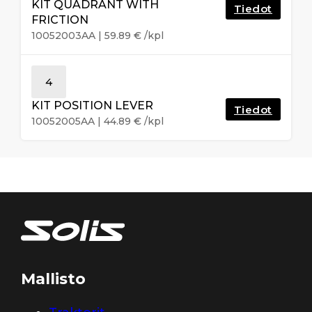
KIT QUADRANT WITH
Tiedot
FRICTION
10052003AA
|
59.89
€
/kpl
4
KIT POSITION LEVER
Tiedot
10052005AA
|
44.89
€
/kpl
Mallisto