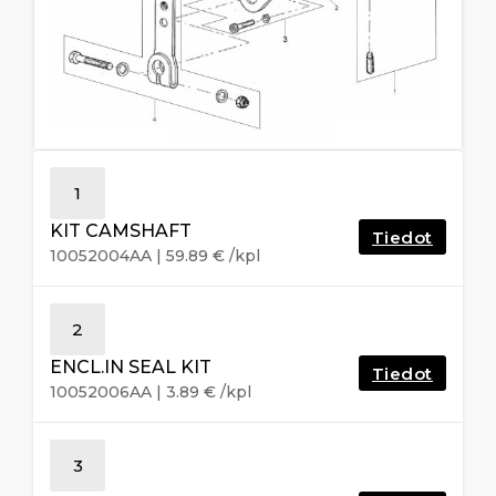
1
KIT CAMSHAFT
Tiedot
10052004AA
|
59.89
€
/kpl
2
ENCL.IN SEAL KIT
Tiedot
10052006AA
|
3.89
€
/kpl
3