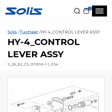
Siirry pääsisältöön
Siirry alatunnisteeseen
0
Solis
Tuotteet
HY-4_CONTROL LEVER ASSY
HY-4_CONTROL
LEVER ASSY
S_26_62_CS_10190A-1-1_034