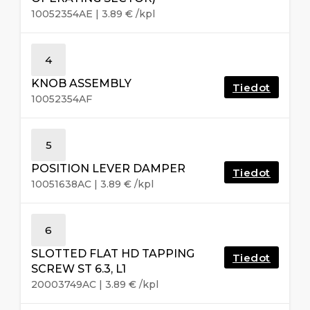
10052354AE
|
3.89
€
/kpl
4
KNOB ASSEMBLY
Tiedot
10052354AF
5
POSITION LEVER DAMPER
Tiedot
10051638AC
|
3.89
€
/kpl
6
SLOTTED FLAT HD TAPPING
Tiedot
SCREW ST 6.3, L1
20003749AC
|
3.89
€
/kpl