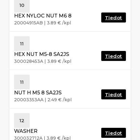
10
HEX NYLOC NUT M6 8
Tiedot
20004915AB
|
3.89
€
/kpl
11
HEX NUT M5-8 SA2JS
Tiedot
300028453A
|
3.89
€
/kpl
11
NUT H M5 8 SA2JS
Tiedot
20003353AA
|
2.49
€
/kpl
12
WASHER
Tiedot
300032712A
|
3.89
€
/kpl