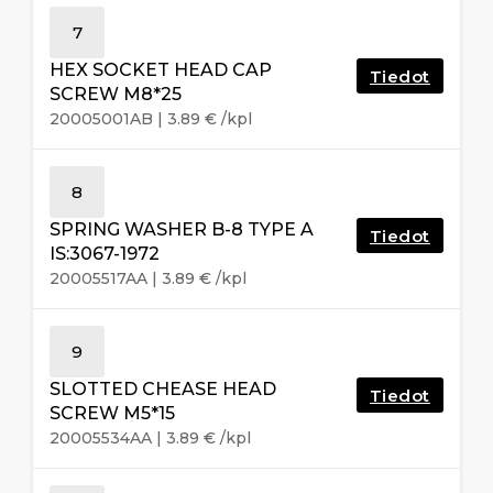
7
HEX SOCKET HEAD CAP
Tiedot
SCREW M8*25
20005001AB
|
3.89
€
/kpl
8
SPRING WASHER B-8 TYPE A
Tiedot
IS:3067-1972
20005517AA
|
3.89
€
/kpl
9
SLOTTED CHEASE HEAD
Tiedot
SCREW M5*15
20005534AA
|
3.89
€
/kpl