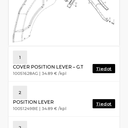
1
COVER POSITION LEVER – G.T
Tiedot
10051628AG
|
34.89
€
/kpl
2
POSITION LEVER
Tiedot
10051249BE
|
34.89
€
/kpl
2