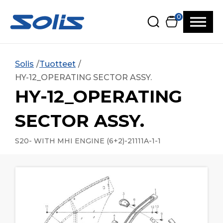
Siirry pääsisältöön
Siirry alatunnisteeseen
0
Solis
Tuotteet
HY-12_OPERATING SECTOR ASSY.
HY-12_OPERATING
SECTOR ASSY.
S20- WITH MHI ENGINE (6+2)-21111A-1-1