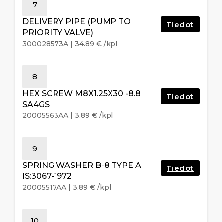
7
DELIVERY PIPE (PUMP TO
Tiedot
PRIORITY VALVE)
300028573A
|
34.89
€
/kpl
8
HEX SCREW M8X1.25X30 -8.8
Tiedot
SA4GS
20005563AA
|
3.89
€
/kpl
9
SPRING WASHER B-8 TYPE A
Tiedot
IS:3067-1972
20005517AA
|
3.89
€
/kpl
10