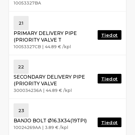
10053327BA
21
PRIMARY DELIVERY PIPE
Tiedot
(PRIORITY VALVE T
10053327CB
|
44.89
€
/kpl
22
SECONDARY DELIVERY PIPE
Tiedot
(PRIORITY VALVE
300034236A
|
44.89
€
/kpl
23
BANJO BOLT Ø16.3X34(19TPI)
Tiedot
10024269AA
|
3.89
€
/kpl