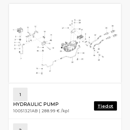
1
HYDRAULIC PUMP
Tiedot
10051321AB
|
288.99
€
/kpl