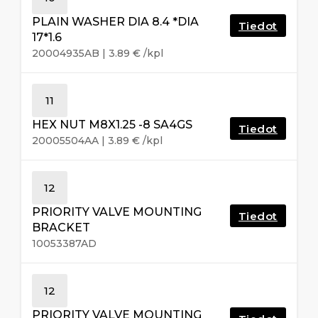
PLAIN WASHER DIA 8.4 *DIA
Tiedot
17*1.6
20004935AB
|
3.89
€
/kpl
11
HEX NUT M8X1.25 -8 SA4GS
Tiedot
20005504AA
|
3.89
€
/kpl
12
PRIORITY VALVE MOUNTING
Tiedot
BRACKET
10053387AD
12
PRIORITY VALVE MOUNTING