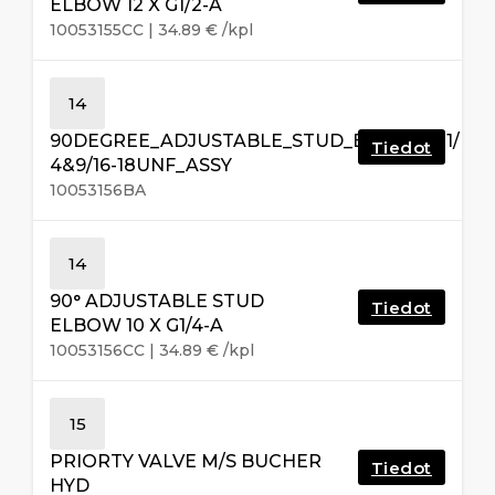
ELBOW 12 X G1/2-A
10053155CC
|
34.89
€
/kpl
14
90DEGREE_ADJUSTABLE_STUD_ELBOW_G1/
Tiedot
4&9/16-18UNF_ASSY
10053156BA
14
90° ADJUSTABLE STUD
Tiedot
ELBOW 10 X G1/4-A
10053156CC
|
34.89
€
/kpl
15
PRIORTY VALVE M/S BUCHER
Tiedot
HYD