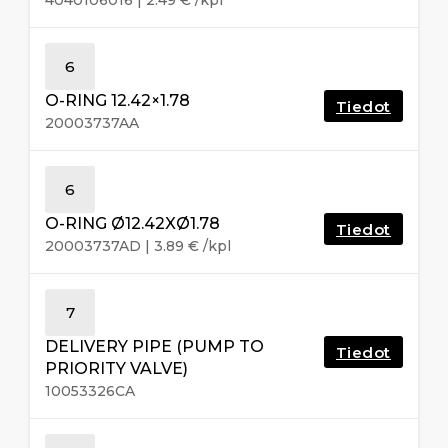
6
O-RING 12.42×1.78
Tiedot
20003737AA
6
O-RING Ø12.42XØ1.78
Tiedot
20003737AD
|
3.89
€
/kpl
7
DELIVERY PIPE (PUMP TO
Tiedot
PRIORITY VALVE)
10053326CA