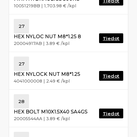
Tiedot
10051219BB
|
1,703.98
€
/kpl
27
HEX NYLOC NUT M8*1.25 8
Tiedot
20004917AB
|
3.89
€
/kpl
27
HEX NYLOCK NUT M8*1.25
Tiedot
4041000008
|
2.49
€
/kpl
28
HEX BOLT M10X1.5X40 SA4GS
Tiedot
20005544AA
|
3.89
€
/kpl