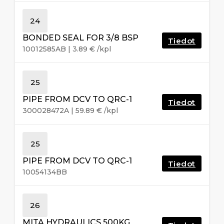
24
BONDED SEAL FOR 3/8 BSP
Tiedot
10012585AB
|
3.89
€
/kpl
25
PIPE FROM DCV TO QRC-1
Tiedot
300028472A
|
59.89
€
/kpl
25
PIPE FROM DCV TO QRC-1
Tiedot
10054134BB
26
MITA HYDRAULICS 500KG