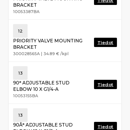
Tiedot
BRACKET
10053387BA
12
PRIORITY VALVE MOUNTING
Tiedot
BRACKET
300028565A
|
34.89
€
/kpl
13
90° ADJUSTABLE STUD
Tiedot
ELBOW 10 X G1/4-A
10053155BA
13
90Â° ADJUSTABLE STUD
Tiedot