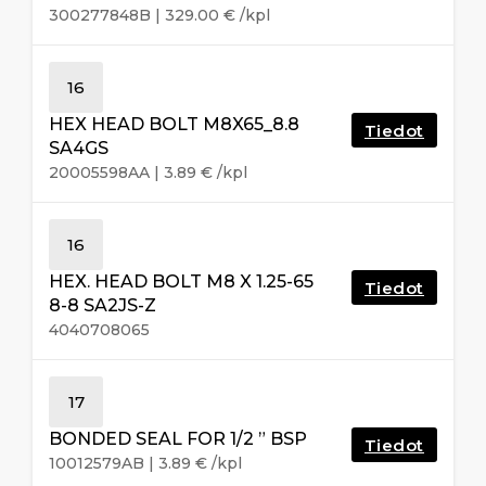
300277848B
|
329.00
€
/kpl
16
HEX HEAD BOLT M8X65_8.8
Tiedot
SA4GS
20005598AA
|
3.89
€
/kpl
16
HEX. HEAD BOLT M8 X 1.25-65
Tiedot
8-8 SA2JS-Z
4040708065
17
BONDED SEAL FOR 1/2 ” BSP
Tiedot
10012579AB
|
3.89
€
/kpl