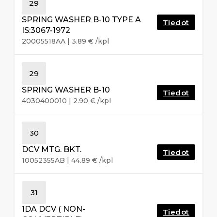
29
SPRING WASHER B-10 TYPE A
Tiedot
IS:3067-1972
20005518AA
|
3.89
€
/kpl
29
SPRING WASHER B-10
Tiedot
4030400010
|
2.90
€
/kpl
30
DCV MTG. BKT.
Tiedot
10052355AB
|
44.89
€
/kpl
31
1DA DCV ( NON-
Tiedot