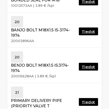
BONDED SEAL FOR M18
Tiedot
10012573AA
|
3.89
€
/kpl
20
BANJO BOLT M18X1.5 IS-3174-
Tiedot
1974
20003896AA
20
BENJO BOLT M18X1.5 IS:3174-
Tiedot
1974
20005628AA
|
3.89
€
/kpl
21
PRIMARY DELIVERY PIPE
Tiedot
(PRIORITY VALVE T