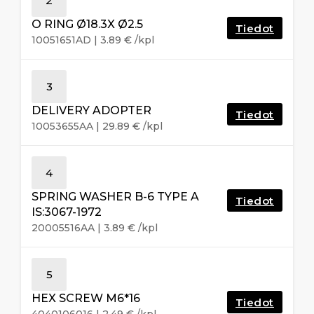
2
O RING Ø18.3X Ø2.5
Tiedot
10051651AD
|
3.89
€
/kpl
3
DELIVERY ADOPTER
Tiedot
10053655AA
|
29.89
€
/kpl
4
SPRING WASHER B-6 TYPE A
Tiedot
IS:3067-1972
20005516AA
|
3.89
€
/kpl
5
HEX SCREW M6*16
Tiedot
4040106016
|
2.49
€
/kpl