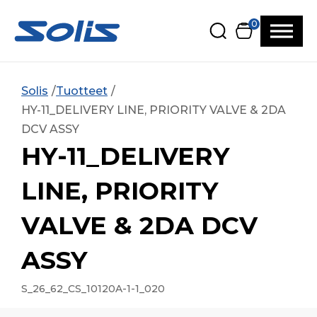
Siirry pääsisältöön
Siirry alatunnisteeseen
0
Solis
Tuotteet
HY-11_DELIVERY LINE, PRIORITY VALVE & 2DA
DCV ASSY
HY-11_DELIVERY
LINE, PRIORITY
VALVE & 2DA DCV
ASSY
S_26_62_CS_10120A-1-1_020