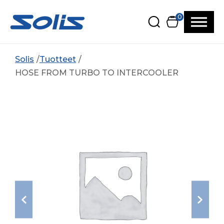
Siirry pääsisältöön
Siirry alatunnisteeseen
0
Solis
Tuotteet
HOSE FROM TURBO TO INTERCOOLER