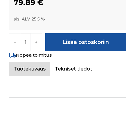
79.89
€
sis. ALV 25,5 %
HOSE FROM TURBO TO INTERCOOLER määrä
Lisää ostoskoriin
Nopea toimitus
Tuotekuvaus
Tekniset tiedot