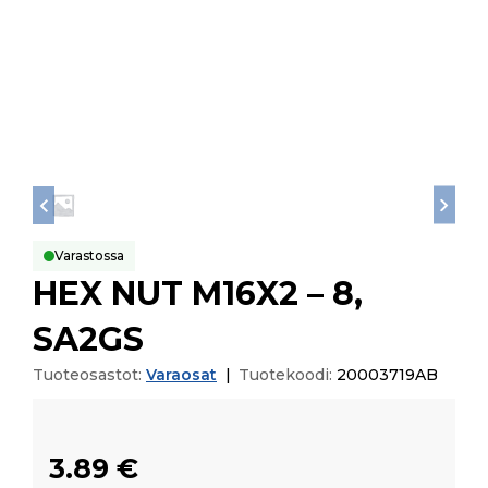
Varastossa
HEX NUT M16X2 – 8,
SA2GS
Tuoteosastot:
Varaosat
|
Tuotekoodi:
20003719AB
3.89
€