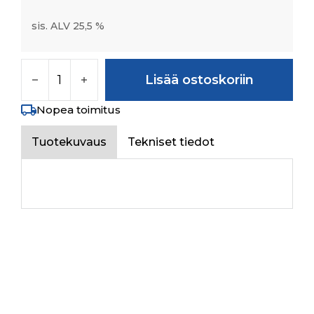
sis. ALV 25,5 %
HEX NUT M16X2 - 8, SA2GS määrä
Lisää ostoskoriin
Nopea toimitus
Tuotekuvaus
Tekniset tiedot