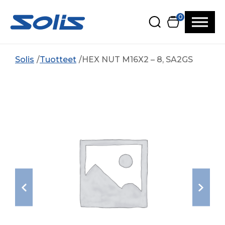
Siirry pääsisältöön
Siirry alatunnisteeseen
0
Solis
Tuotteet
HEX NUT M16X2 – 8, SA2GS