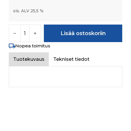
sis. ALV 25,5 %
HEX NUT M12X1.75 -8 SA2JS määrä
Lisää ostoskoriin
Nopea toimitus
Tuotekuvaus
Tekniset tiedot