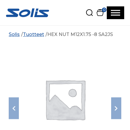
Siirry pääsisältöön
Siirry alatunnisteeseen
0
Solis
Tuotteet
HEX NUT M12X1.75 -8 SA2JS