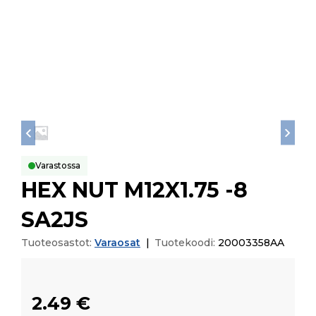
Varastossa
HEX NUT M12X1.75 -8
SA2JS
Tuoteosastot:
Varaosat
|
Tuotekoodi:
20003358AA
2.49
€