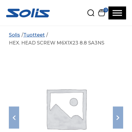
Siirry pääsisältöön
Siirry alatunnisteeseen
0
Solis
Tuotteet
HEX. HEAD SCREW M6X1X23 8.8 SA3NS