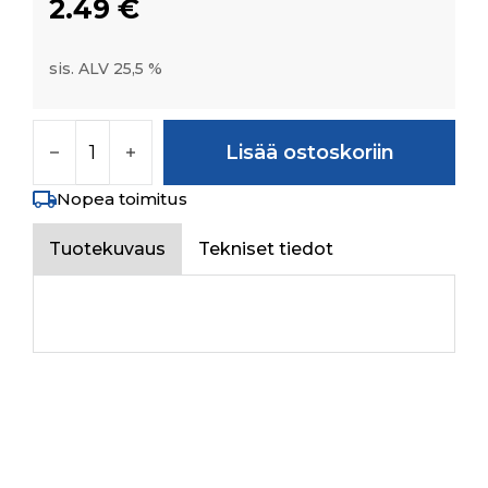
2.49
€
sis. ALV 25,5 %
HEX. HEAD SCREW M6X1X23 8.8 SA3NS määrä
Lisää ostoskoriin
Nopea toimitus
Tuotekuvaus
Tekniset tiedot