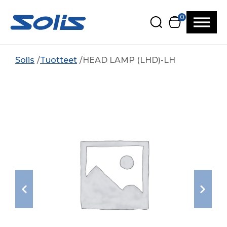
Siirry pääsisältöön
Siirry alatunnisteeseen
0
Solis
Tuotteet
HEAD LAMP (LHD)-LH