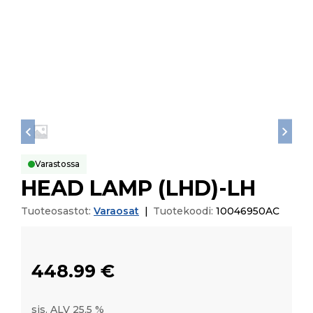
Varastossa
HEAD LAMP (LHD)-LH
Tuoteosastot:
Varaosat
|
Tuotekoodi:
10046950AC
448.99
€
sis. ALV 25,5 %