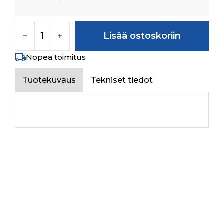
HEAD LAMP (LHD)-LH määrä
Lisää ostoskoriin
Nopea toimitus
Tuotekuvaus
Tekniset tiedot