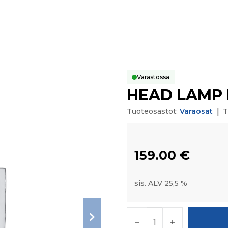
Varastossa
HEAD LAMP
Tuoteosastot:
Varaosat
|
T
159.00
€
sis. ALV 25,5 %
HEAD LAMP HARNESS