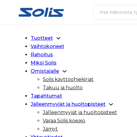
Siirry pääsisältöön
Siirry alatunnisteeseen
Haku
Tuotteet
Vaihtokoneet
Rahoitus
Miksi Solis
Omistajalle
Solis käyttöohjekirjat
Takuu ja huolto
Tapahtumat
Jälleenmyyjät ja huoltopisteet
Jälleenmyyjät ja huoltopisteet
Varaa Solis koeajo
Jämyt