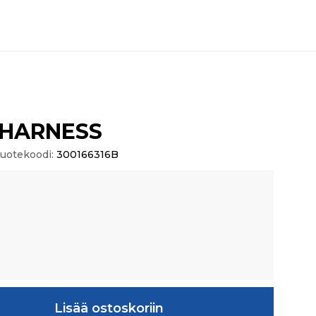
 HARNESS
uotekoodi:
300166316B
 määrä
Lisää ostoskoriin