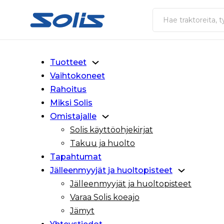
Siirry pääsisältöön
Siirry alatunnisteeseen
Haku
Tuotteet
Vaihtokoneet
Rahoitus
Miksi Solis
Omistajalle
Solis käyttöohjekirjat
Takuu ja huolto
Tapahtumat
Jälleenmyyjät ja huoltopisteet
Jälleenmyyjät ja huoltopisteet
Varaa Solis koeajo
Jämyt