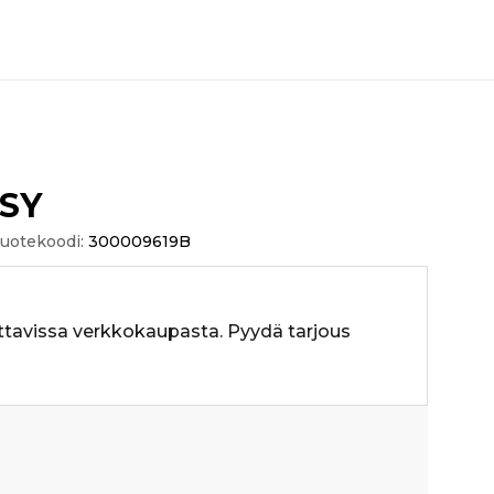
SY
uotekoodi:
300009619B
ttavissa verkkokaupasta. Pyydä tarjous