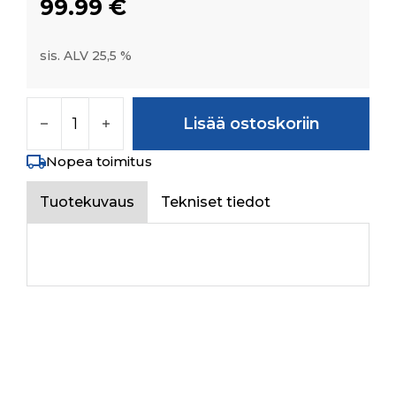
99.99
€
sis. ALV 25,5 %
GEAR Z-49 (LOW DRIVEN) FOR 60HP määrä
Lisää ostoskoriin
Nopea toimitus
Tuotekuvaus
Tekniset tiedot