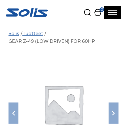
Siirry pääsisältöön
Siirry alatunnisteeseen
0
Solis
Tuotteet
GEAR Z-49 (LOW DRIVEN) FOR 60HP