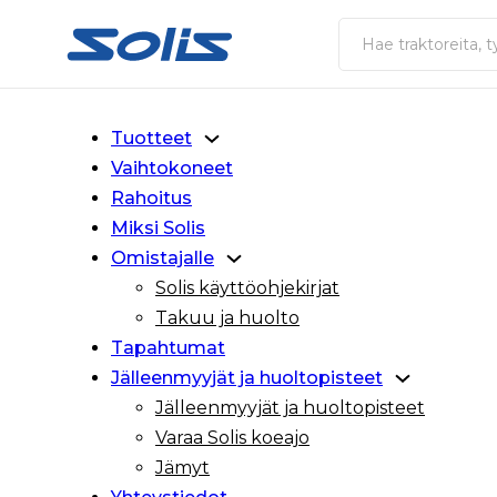
Siirry pääsisältöön
Siirry alatunnisteeseen
Haku
Tuotteet
Vaihtokoneet
Rahoitus
Miksi Solis
Omistajalle
Solis käyttöohjekirjat
Takuu ja huolto
Tapahtumat
Jälleenmyyjät ja huoltopisteet
Jälleenmyyjät ja huoltopisteet
Varaa Solis koeajo
Jämyt