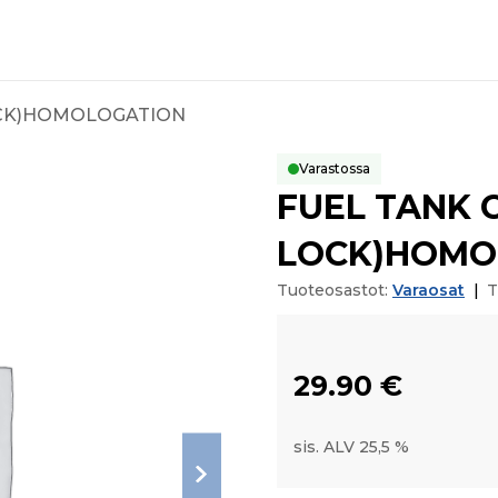
OCK)HOMOLOGATION
Varastossa
FUEL TANK 
LOCK)HOMO
Tuoteosastot:
Varaosat
|
T
29.90
€
sis. ALV 25,5 %