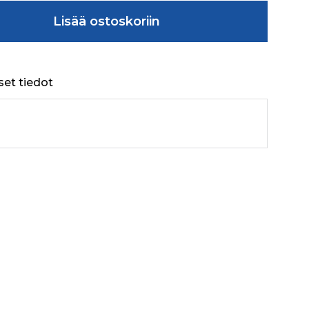
UBLE LOCK)HOMOLOGATION määrä
Lisää ostoskoriin
set tiedot