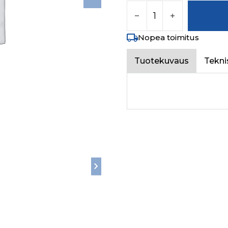
FUEL TANK CAP (DO
Nopea toimitus
Tuotekuvaus
Tekni