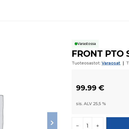
Varastossa
FRONT PTO 
Tuoteosastot:
Varaosat
|
T
99.99
€
sis. ALV 25,5 %
FRONT PTO SHAFT m