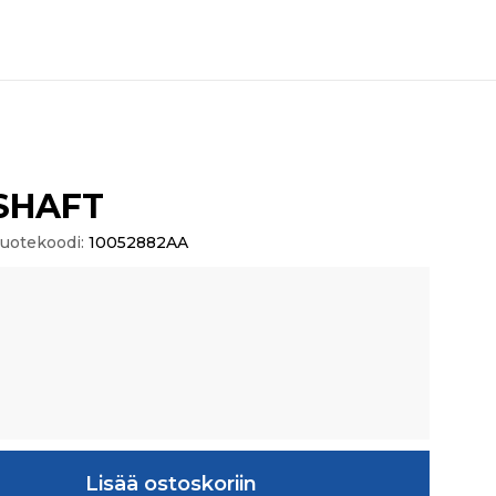
SHAFT
uotekoodi:
10052882AA
äärä
Lisää ostoskoriin