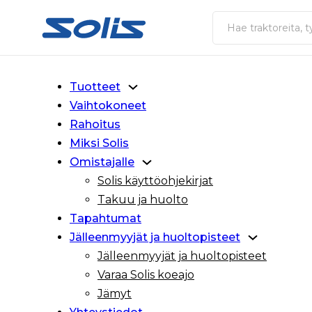
Siirry pääsisältöön
Siirry alatunnisteeseen
Haku
Tuotteet
Vaihtokoneet
Rahoitus
Miksi Solis
Omistajalle
Solis käyttöohjekirjat
Takuu ja huolto
Tapahtumat
Jälleenmyyjät ja huoltopisteet
Jälleenmyyjät ja huoltopisteet
Varaa Solis koeajo
Jämyt