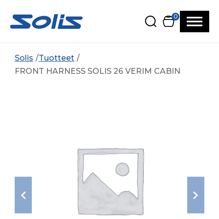
Siirry pääsisältöön
Siirry alatunnisteeseen
0
Solis
Tuotteet
FRONT HARNESS SOLIS 26 VERIM CABIN