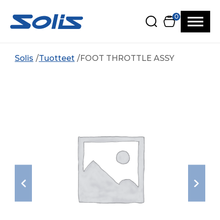
Siirry pääsisältöön
Siirry alatunnisteeseen
0
Solis
Tuotteet
FOOT THROTTLE ASSY