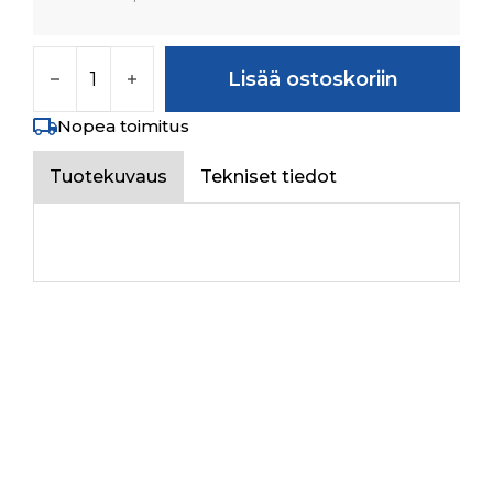
FOOT THROTTLE ASSY määrä
Lisää ostoskoriin
Nopea toimitus
Tuotekuvaus
Tekniset tiedot