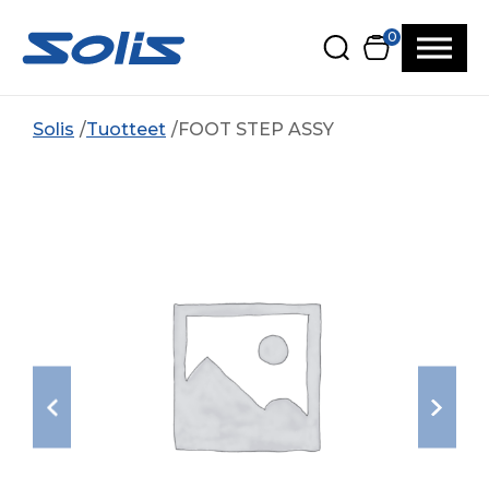
Siirry pääsisältöön
Siirry alatunnisteeseen
0
Solis
Tuotteet
FOOT STEP ASSY