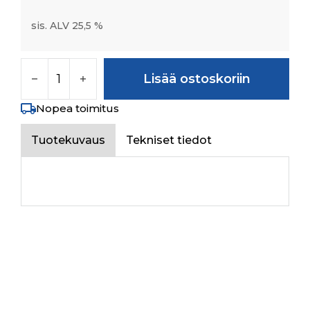
sis. ALV 25,5 %
FLOOR MAT S-26 SIDE SHIFT määrä
Lisää ostoskoriin
Nopea toimitus
Tuotekuvaus
Tekniset tiedot