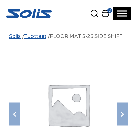
Siirry pääsisältöön
Siirry alatunnisteeseen
0
Solis
Tuotteet
FLOOR MAT S-26 SIDE SHIFT