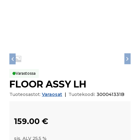
Varastossa
FLOOR ASSY LH
Tuoteosastot:
Varaosat
|
Tuotekoodi:
300041331B
159.00
€
sis. ALV 25,5 %