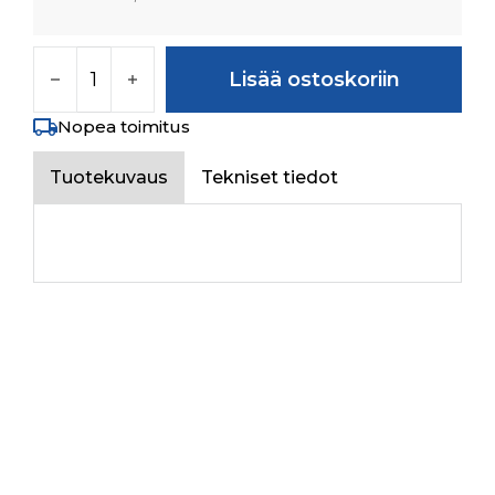
FLOOR ASSY LH määrä
Lisää ostoskoriin
Nopea toimitus
Tuotekuvaus
Tekniset tiedot