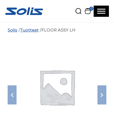
Siirry pääsisältöön
Siirry alatunnisteeseen
0
Solis
Tuotteet
FLOOR ASSY LH