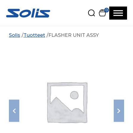
Siirry pääsisältöön
Siirry alatunnisteeseen
0
Solis
Tuotteet
FLASHER UNIT ASSY