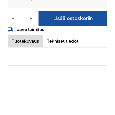
FENDER ASSY LH (BLUE) määrä
Lisää ostoskoriin
Nopea toimitus
Tuotekuvaus
Tekniset tiedot