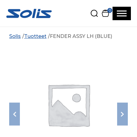
Siirry pääsisältöön
Siirry alatunnisteeseen
0
Solis
Tuotteet
FENDER ASSY LH (BLUE)