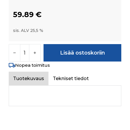
59.89
€
sis. ALV 25,5 %
FEMALE QUICK CONNECT COUPLING-1/2"BSP
Lisää ostoskoriin
Nopea toimitus
Tuotekuvaus
Tekniset tiedot