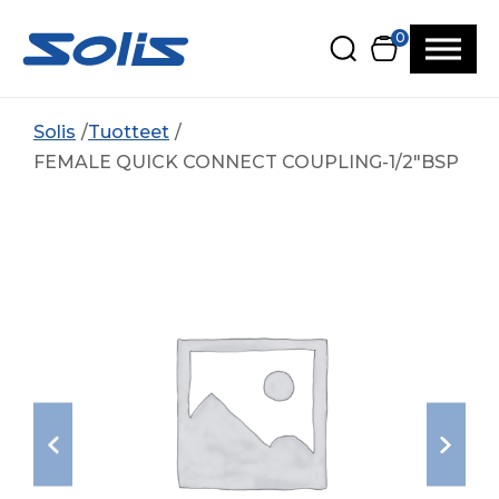
Siirry pääsisältöön
Siirry alatunnisteeseen
0
Solis
Tuotteet
FEMALE QUICK CONNECT COUPLING-1/2″BSP