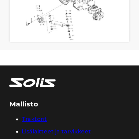
Mallisto
Traktorit
Lisälaitteet ja tarvikkeet