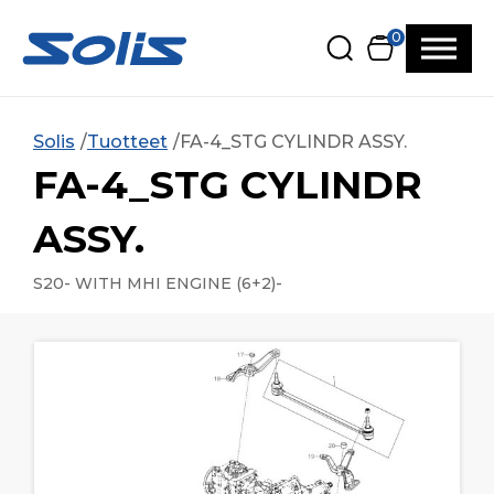
Siirry pääsisältöön
Siirry alatunnisteeseen
0
Solis
Tuotteet
FA-4_STG CYLINDR ASSY.
FA-4_STG CYLINDR
ASSY.
S20- WITH MHI ENGINE (6+2)-