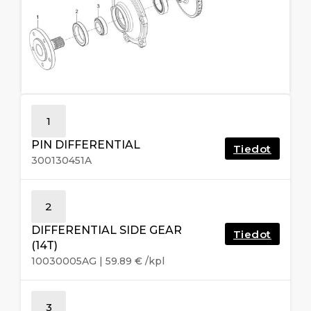
1
PIN DIFFERENTIAL
Tiedot
300130451A
2
DIFFERENTIAL SIDE GEAR
Tiedot
(14T)
10030005AG
|
59.89
€
/kpl
3