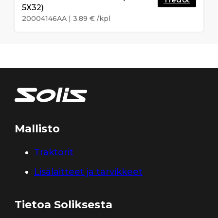
5X32)
20004146AA
|
3.89
€
/kpl
Mallisto
Traktorit
Lisälaitteet ja tarvikkeet
Tietoa Soliksesta