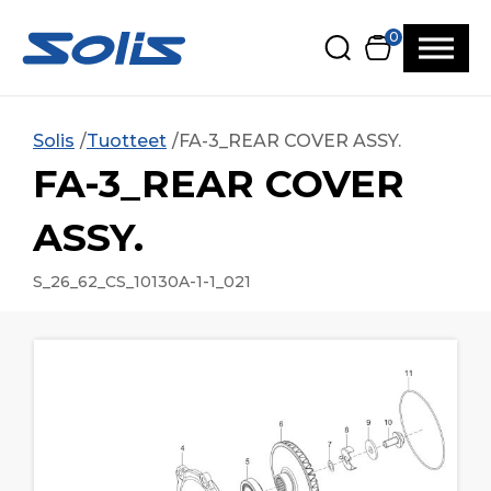
Siirry pääsisältöön
Siirry alatunnisteeseen
0
Solis
Tuotteet
FA-3_REAR COVER ASSY.
FA-3_REAR COVER
ASSY.
S_26_62_CS_10130A-1-1_021