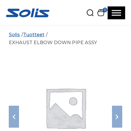
Siirry pääsisältöön
Siirry alatunnisteeseen
0
Solis
Tuotteet
EXHAUST ELBOW DOWN PIPE ASSY