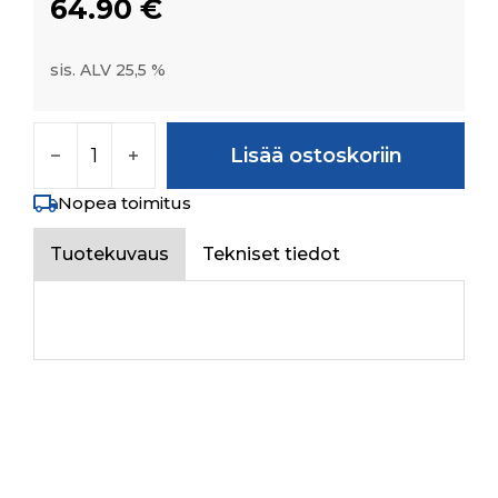
64.90
€
sis. ALV 25,5 %
EXHAUST ELBOW DOWN PIPE ASSY määrä
Lisää ostoskoriin
Nopea toimitus
Tuotekuvaus
Tekniset tiedot