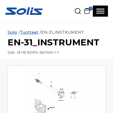
Siirry pääsisältöön
Siirry alatunnisteeseen
0
Solis
Tuotteet
EN-31_INSTRUMENT
EN-31_INSTRUMENT
S26- (9+9) ROPS-36110M-1-1