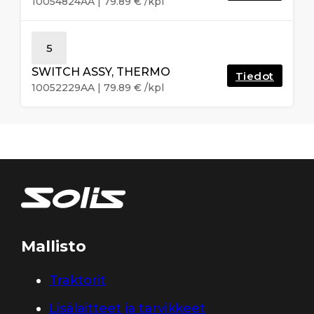
10054824AA
|
79.89
€
/kpl
5
SWITCH ASSY, THERMO
Tiedot
10052229AA
|
79.89
€
/kpl
Mallisto
Traktorit
Lisälaitteet ja tarvikkeet