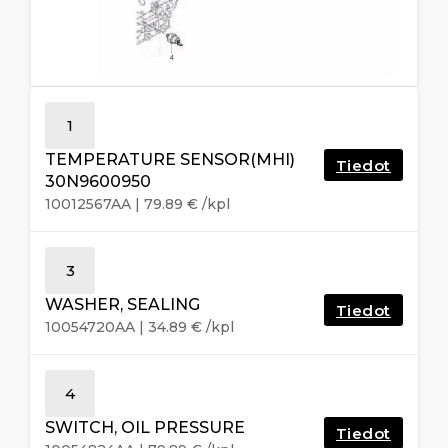
1
TEMPERATURE SENSOR(MHI)
Tiedot
30N9600950
10012567AA
|
79.89
€
/kpl
3
WASHER, SEALING
Tiedot
10054720AA
|
34.89
€
/kpl
4
SWITCH, OIL PRESSURE
Tiedot