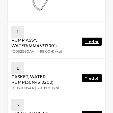
1
PUMP ASSY,
Tiedot
WATER(MM43317001)
10052260AA
|
499.00
€
/kpl
2
GASKET, WATER
Tiedot
PUMP(30N4510200)
10052085AA
|
29.89
€
/kpl
3