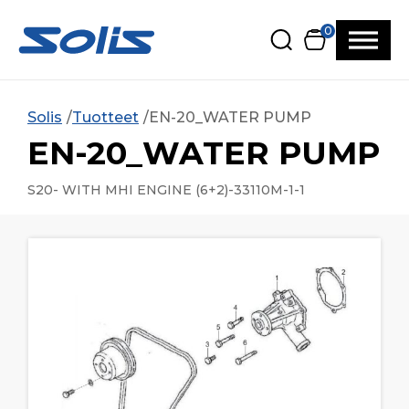
Siirry pääsisältöön
Siirry alatunnisteeseen
0
Solis
Tuotteet
EN-20_WATER PUMP
EN-20_WATER PUMP
S20- WITH MHI ENGINE (6+2)-33110M-1-1