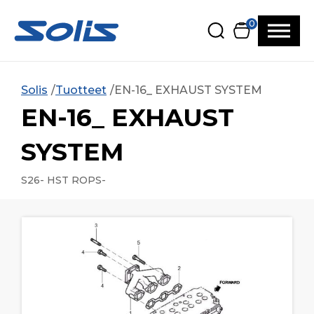
Siirry pääsisältöön
Siirry alatunnisteeseen
0
Solis
Tuotteet
EN-16_ EXHAUST SYSTEM
EN-16_ EXHAUST
SYSTEM
S26- HST ROPS-