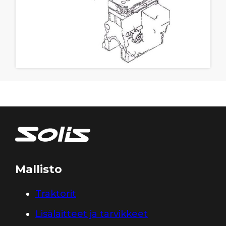
Mallisto
Traktorit
Lisälaitteet ja tarvikkeet