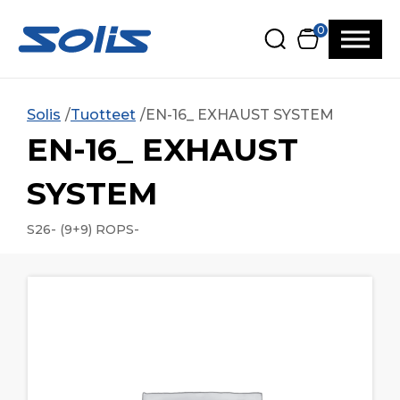
Siirry pääsisältöön
Siirry alatunnisteeseen
0
Solis
Tuotteet
EN-16_ EXHAUST SYSTEM
EN-16_ EXHAUST
SYSTEM
S26- (9+9) ROPS-