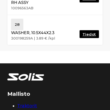
RH ASSY
10096563AB
28
WASHER, 10.5X44X2.3
Tiedot
300198259A
|
3.89
€
/kpl
Mallisto
Traktorit