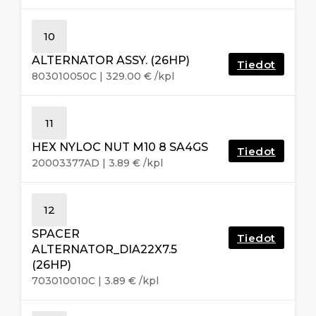
10
ALTERNATOR ASSY. (26HP)
Tiedot
803010050C
|
329.00
€
/kpl
11
HEX NYLOC NUT M10 8 SA4GS
Tiedot
20003377AD
|
3.89
€
/kpl
12
SPACER
Tiedot
ALTERNATOR_DIA22X7.5
(26HP)
703010010C
|
3.89
€
/kpl