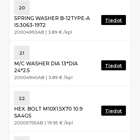
20
SPRING WASHER B-12TYPE-A
Tiedot
IS:3063-1972
20004993AB
|
3.89
€
/kpl
21
M/C WASHER DIA 13*DIA
Tiedot
24*2.5
20004940AB
|
3.89
€
/kpl
22
HEX. BOLT M10X1.5X70 10.9
Tiedot
SA4GS
20005755AB
|
19.95
€
/kpl