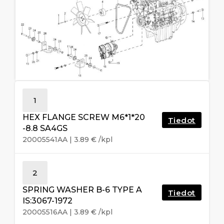
1
HEX FLANGE SCREW M6*1*20
Tiedot
-8.8 SA4GS
20005541AA
|
3.89
€
/kpl
2
SPRING WASHER B-6 TYPE A
Tiedot
IS:3067-1972
20005516AA
|
3.89
€
/kpl