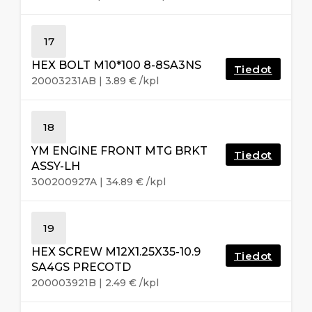
17
HEX BOLT M10*100 8-8SA3NS
Tiedot
20003231AB
|
3.89
€
/kpl
18
YM ENGINE FRONT MTG BRKT
Tiedot
ASSY-LH
300200927A
|
34.89
€
/kpl
19
HEX SCREW M12X1.25X35-10.9
Tiedot
SA4GS PRECOTD
200003921B
|
2.49
€
/kpl