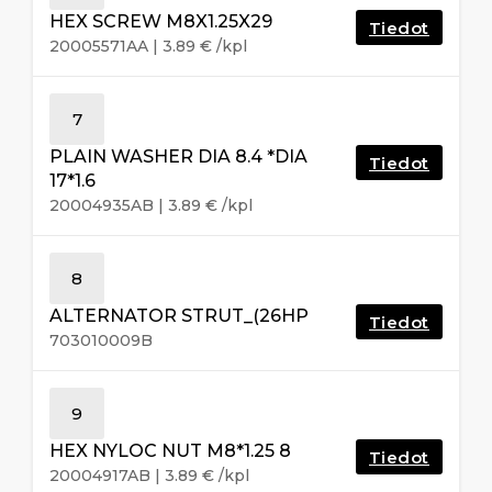
HEX SCREW M8X1.25X29
Tiedot
20005571AA
|
3.89
€
/kpl
7
PLAIN WASHER DIA 8.4 *DIA
Tiedot
17*1.6
20004935AB
|
3.89
€
/kpl
8
ALTERNATOR STRUT_(26HP
Tiedot
703010009B
9
HEX NYLOC NUT M8*1.25 8
Tiedot
20004917AB
|
3.89
€
/kpl