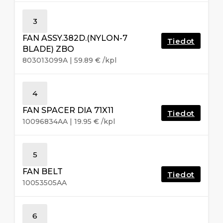
3
FAN ASSY.382D.(NYLON-7
Tiedot
BLADE) ZBO
803013099A
|
59.89
€
/kpl
4
FAN SPACER DIA 71X11
Tiedot
10096834AA
|
19.95
€
/kpl
5
FAN BELT
Tiedot
10053505AA
6