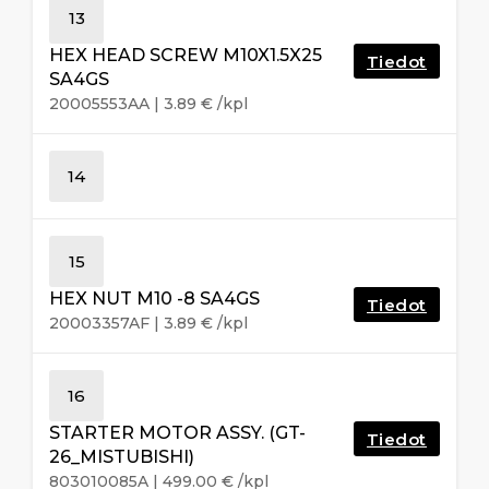
13
HEX HEAD SCREW M10X1.5X25
Tiedot
SA4GS
20005553AA
|
3.89
€
/kpl
14
15
HEX NUT M10 -8 SA4GS
Tiedot
20003357AF
|
3.89
€
/kpl
16
STARTER MOTOR ASSY. (GT-
Tiedot
26_MISTUBISHI)
803010085A
|
499.00
€
/kpl