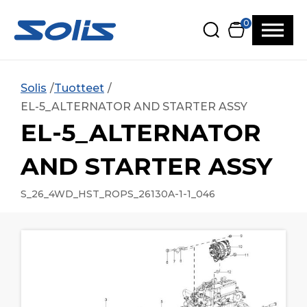
Siirry pääsisältöön
Siirry alatunnisteeseen
0
Solis
Tuotteet
EL-5_ALTERNATOR AND STARTER ASSY
EL-5_ALTERNATOR
AND STARTER ASSY
S_26_4WD_HST_ROPS_26130A-1-1_046