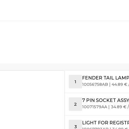
FENDER TAIL LAM
1
10056758AB
|
44.89
€
7 PIN SOCKET AS
2
10071579AA
|
34.89
€
/
LIGHT FOR REGIST
3