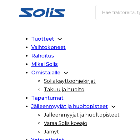
Siirry pääsisältöön
Siirry alatunnisteeseen
Haku
Tuotteet
Vaihtokoneet
Rahoitus
Miksi Solis
Omistajalle
Solis käyttöohjekirjat
Takuu ja huolto
Tapahtumat
Jälleenmyyjät ja huoltopisteet
Jälleenmyyjät ja huoltopisteet
Varaa Solis koeajo
Jämyt