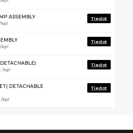
/kpl
MP ASSEMBLY
Tiedot
/kpl
SEMBLY
Tiedot
/kpl
(DETACHABLE)
Tiedot
€
/kpl
ET( DETACHABLE
Tiedot
/kpl