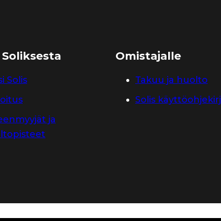
 Soliksesta
Omistajalle
i Solis
Takuu ja huolto
oitus
Solis käyttöohjekir
leenmyyjät ja
ltopisteet