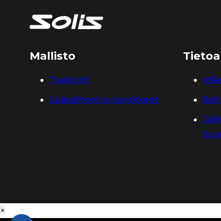
Mallisto
Tietoa
Traktorit
Miks
Lisälaitteet ja tarvikkeet
Rah
Jäl
huo
×