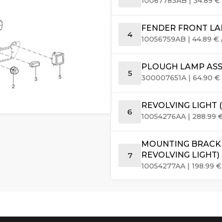
10067783AB
|
34.89
€
FENDER FRONT LA
4
10056759AB
|
44.89
€
PLOUGH LAMP AS
5
300007651A
|
64.90
€
REVOLVING LIGHT 
6
10054276AA
|
288.99
MOUNTING BRACK
REVOLVING LIGHT)
7
10054277AA
|
198.99
€