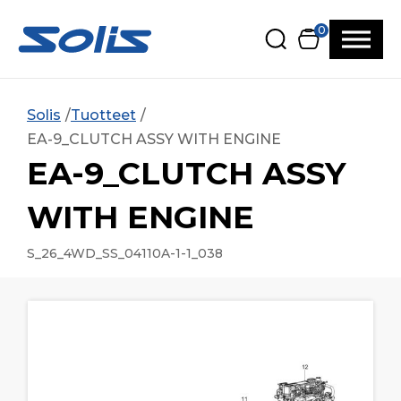
Siirry pääsisältöön
Siirry alatunnisteeseen
0
Solis
Tuotteet
EA-9_CLUTCH ASSY WITH ENGINE
EA-9_CLUTCH ASSY
WITH ENGINE
S_26_4WD_SS_04110A-1-1_038