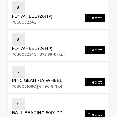
6
FLY WHEEL (26HP)
Tiedot
703003234B
6
FLY WHEEL (26HP)
Tiedot
703003234C
|
378.88
€
/kpl
7
RING GEAR FLY WHEEL
Tiedot
703003108C
|
64.90
€
/kpl
8
BALL BEARING 6001 ZZ
Tiedot