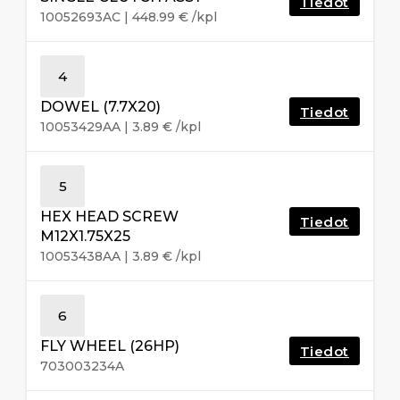
Tiedot
10052693AC
|
448.99
€
/kpl
4
DOWEL (7.7X20)
Tiedot
10053429AA
|
3.89
€
/kpl
5
HEX HEAD SCREW
Tiedot
M12X1.75X25
10053438AA
|
3.89
€
/kpl
6
FLY WHEEL (26HP)
Tiedot
703003234A