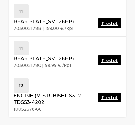
11
REAR PLATE_SM (26HP)
Tiedot
703002178B
|
159.00
€
/kpl
11
REAR PLATE_SM (26HP)
Tiedot
703002178C
|
99.99
€
/kpl
12
ENGINE (MISTUBISHI) S3L2-
Tiedot
TDSS3-4202
10052678AA