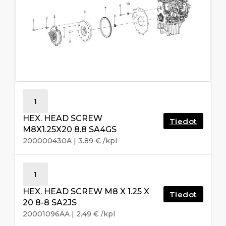
1
HEX. HEAD SCREW
Tiedot
M8X1.25X20 8.8 SA4GS
200000430A
|
3.89
€
/kpl
1
HEX. HEAD SCREW M8 X 1.25 X
Tiedot
20 8-8 SA2JS
20001096AA
|
2.49
€
/kpl