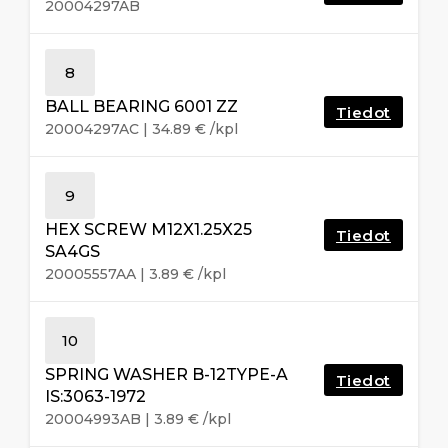
20004297AB
8
BALL BEARING 6001 ZZ
Tiedot
20004297AC
|
34.89
€
/kpl
9
HEX SCREW M12X1.25X25
Tiedot
SA4GS
20005557AA
|
3.89
€
/kpl
10
SPRING WASHER B-12TYPE-A
Tiedot
IS:3063-1972
20004993AB
|
3.89
€
/kpl