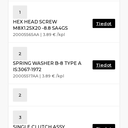
1
HEX HEAD SCREW
Tiedot
M8X1.25X20 -8.8 SA4GS
20005565AA
|
3.89
€
/kpl
2
SPRING WASHER B-8 TYPE A
Tiedot
IS:3067-1972
20005517AA
|
3.89
€
/kpl
2
3
SINGLE CLUTCH ASSY