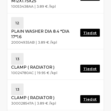
M12X1.75X25
10053438AA
|
3.89
€
/kpl
12
PLAIN WASHER DIA 8.4 *DIA
Tiedot
17*1.6
20004935AB
|
3.89
€
/kpl
13
CLAMP ( RADIATOR )
Tiedot
10024780AC
|
19.95
€
/kpl
13
CLAMP ( RADIATOR )
Tiedot
300028547A
|
3.89
€
/kpl