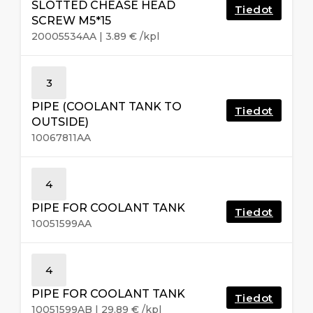
SLOTTED CHEASE HEAD
Tiedot
SCREW M5*15
20005534AA
|
3.89
€
/kpl
3
PIPE (COOLANT TANK TO
Tiedot
OUTSIDE)
10067811AA
4
PIPE FOR COOLANT TANK
Tiedot
10051599AA
4
PIPE FOR COOLANT TANK
Tiedot
10051599AB
|
29.89
€
/kpl