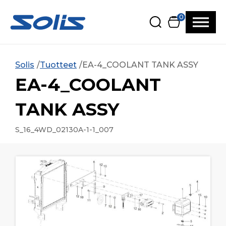
Siirry pääsisältöön
Siirry alatunnisteeseen
0
Solis
Tuotteet
EA-4_COOLANT TANK ASSY
EA-4_COOLANT
TANK ASSY
S_16_4WD_02130A-1-1_007