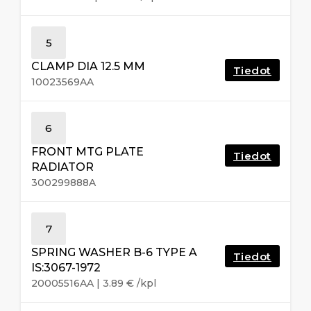
5
CLAMP DIA 12.5 MM
Tiedot
10023569AA
6
FRONT MTG PLATE
Tiedot
RADIATOR
300299888A
7
SPRING WASHER B-6 TYPE A
Tiedot
IS:3067-1972
20005516AA
|
3.89
€
/kpl