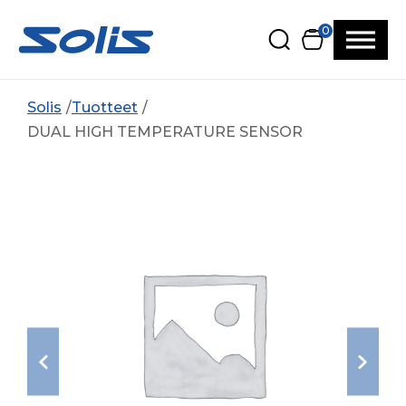
Siirry pääsisältöön
Siirry alatunnisteeseen
0
Solis
Tuotteet
DUAL HIGH TEMPERATURE SENSOR