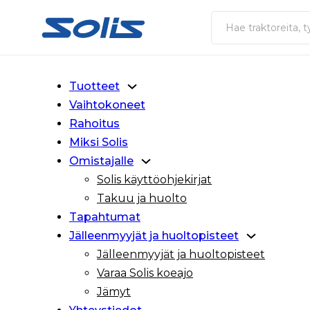
Siirry pääsisältöön
Siirry alatunnisteeseen
Haku
Tuotteet
Vaihtokoneet
Rahoitus
Miksi Solis
Omistajalle
Solis käyttöohjekirjat
Takuu ja huolto
Tapahtumat
Jälleenmyyjät ja huoltopisteet
Jälleenmyyjät ja huoltopisteet
Varaa Solis koeajo
Jämyt