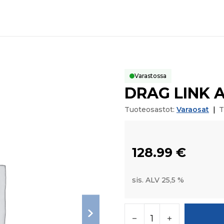
Varastossa
DRAG LINK A
Tuoteosastot:
Varaosat
|
T
128.99
€
sis. ALV 25,5 %
DRAG LINK ASSY(LH) 