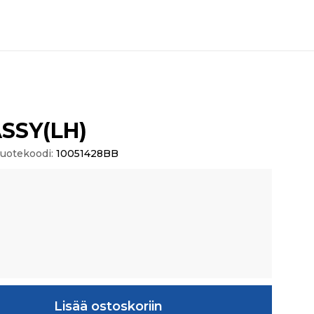
SSY(LH)
uotekoodi:
10051428BB
määrä
Lisää ostoskoriin