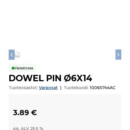
Varastossa
DOWEL PIN Ø6X14
Tuoteosastot:
Varaosat
|
Tuotekoodi:
10065744AC
3.89
€
sis. ALV 25,5 %