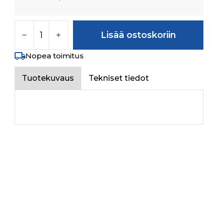
DOWEL PIN Ø6X14 määrä
Lisää ostoskoriin
Nopea toimitus
Tuotekuvaus
Tekniset tiedot