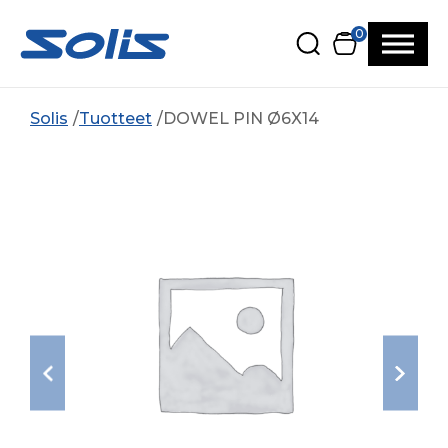
Siirry pääsisältöön
Siirry alatunnisteeseen
0
Solis
Tuotteet
DOWEL PIN Ø6X14