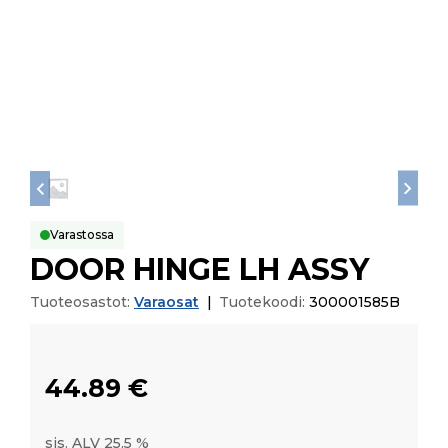
Varastossa
DOOR HINGE LH ASSY
Tuoteosastot:
Varaosat
|
Tuotekoodi:
300001585B
44.89
€
sis. ALV 25,5 %