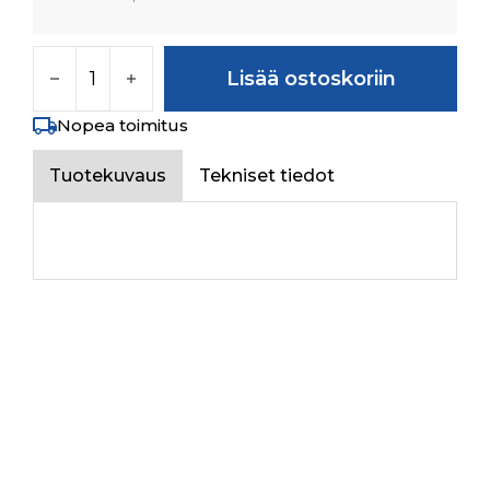
DOOR HINGE LH ASSY määrä
Lisää ostoskoriin
Nopea toimitus
Tuotekuvaus
Tekniset tiedot