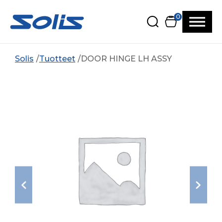
Siirry pääsisältöön
Siirry alatunnisteeseen
0
Solis
Tuotteet
DOOR HINGE LH ASSY