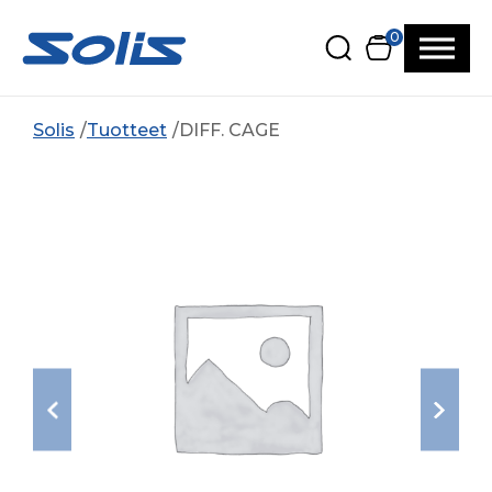
Siirry pääsisältöön
Siirry alatunnisteeseen
0
Solis
Tuotteet
DIFF. CAGE