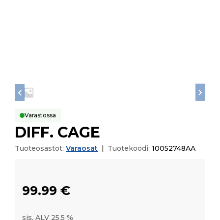
Varastossa
DIFF. CAGE
Tuoteosastot:
Varaosat
|
Tuotekoodi:
10052748AA
99.99
€
sis. ALV 25,5 %