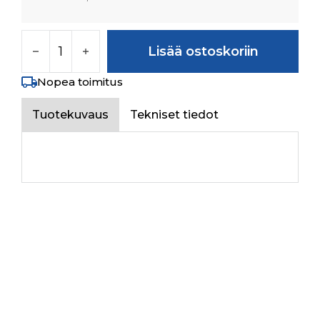
DELIVERY WITH HTB määrä
Lisää ostoskoriin
Nopea toimitus
Tuotekuvaus
Tekniset tiedot