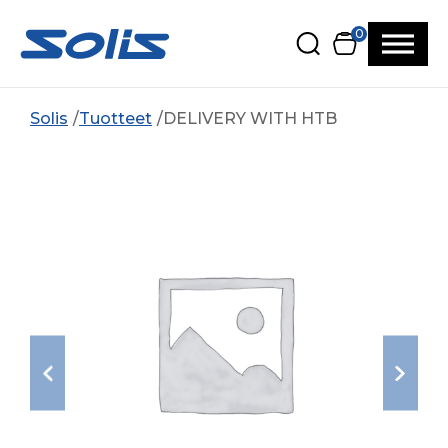
Siirry pääsisältöön
Siirry alatunnisteeseen
0
Solis
Tuotteet
DELIVERY WITH HTB